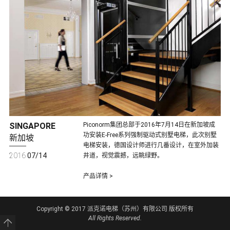
SINGAPORE
Piconorm集团总部于2016年7月14日在新加坡成
功安装E-Free系列强制驱动式别墅电梯，此次别墅
新加坡
电梯安装，德国设计师进行几番设计，在室外加装
2016
07/14
井道，视觉震撼，远眺绿野。
产品详情 >
Copyright © 2017 派克诺电梯（苏州）有限公司 版权所有
All Rights Reserved.