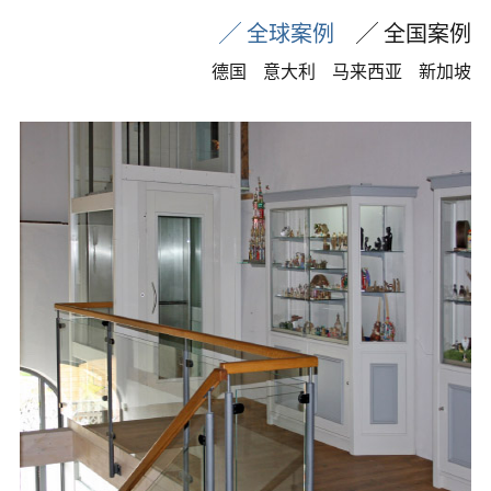
╱ 全球案例
╱ 全国案例
德国
意大利
马来西亚
新加坡