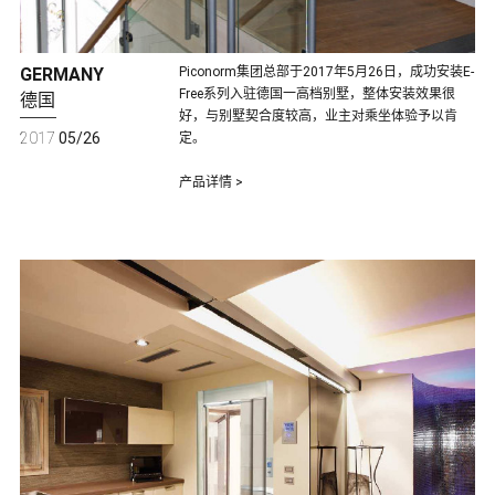
GERMANY
Piconorm集团总部于2017年5月26日，成功安装E-
Free系列入驻德国一高档别墅，整体安装效果很
德国
好，与别墅契合度较高，业主对乘坐体验予以肯
2017
05/26
定。
产品详情 >