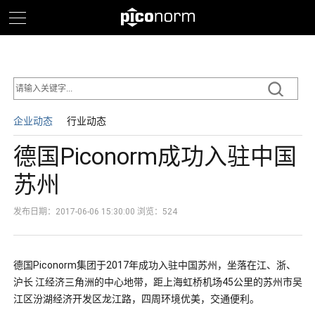
企业动态
行业动态
德国Piconorm成功入驻中国
苏州
发布日期：2017-06-06 15:30:00 浏览：
524
德国Piconorm集团于2017年成功入驻中国苏州，坐落在江、浙、
沪长 江经济三角洲的中心地带，距上海虹桥机场45公里的苏州市吴
江区汾湖经济开发区龙江路，四周环境优美，交通便利。