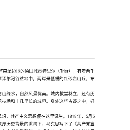
卢森堡边境的德国城市特里尔（
Trier
），有着两千
摩泽尔河谷盆地中，两岸是低缓的红砂岩山丘，布
青山绿水，自然风景优美。城内教堂林立，还有历
竞技场和十几里长的城垣。身处这些古迹之中，好
。
思想，共产主义思想便在这里诞生。
1818
年，
5
月
5
浓厚历史背景的熏陶下，马克思写下了《共产党宣