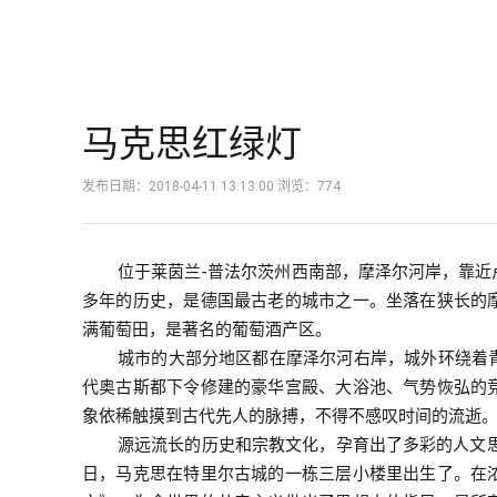
马克思红绿灯
发布日期：2018-04-11 13:13:00 浏览：
774
位于莱茵兰
-
普法尔茨州西南部，摩泽尔河岸，靠近
多年的历史，是德国最古老的城市之一。坐落在狭长的
满葡萄田，是著名的葡萄酒产区。
城市的大部分地区都在摩泽尔河右岸，城外环绕着
代奥古斯都下令修建的豪华宫殿、大浴池、气势恢弘的
象依稀触摸到古代先人的脉搏，不得不感叹时间的流逝
源远流长的历史和宗教文化，孕育出了多彩的人文
日，马克思在特里尔古城的一栋三层小楼里出生了。在