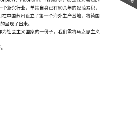
tt、Piconorm、
Fissler
等，都是较为著名的
一个新兴行业，单其自身已有
60
余年的经验累积，
司在中国苏州设立了第一个海外生产基地，将德国
接的呈现了出来。
作为社会主义国家的一份子，我们需将马克思主义
怀。